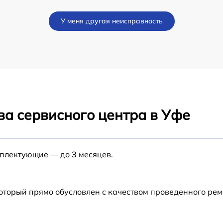
от 60 мин
У меня другая неисправность
от 60 мин
от 60 мин
от 60 мин
ва сервисного центра в Уфе
от 60 мин
от 60 мин
мплектующие — до 3 месяцев.
от 60 мин
который прямо обусловлен с качеством проведенного ре