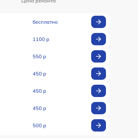
Цена ремонта
бесплатно
1100 р
550 р
450 р
450 р
450 р
500 р