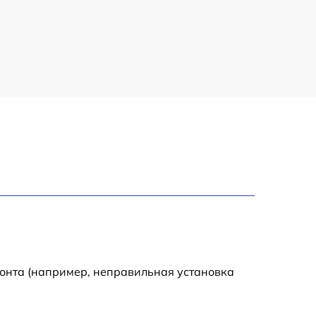
650 р
450 р
750 р
500 р
950 р
550 р
750 р
монта (например, неправильная установка