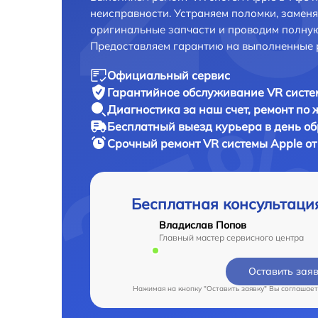
неисправности. Устраняем поломки, замен
оригинальные запчасти и проводим полную
Предоставляем гарантию на выполненные 
Официальный сервис
Гарантийное обслуживание
VR систе
Диагностика за наш счет,
ремонт по
Бесплатный выезд курьера
в день о
Срочный ремонт
VR системы Apple от
Бесплатная консультаци
Владислав Попов
Главный мастер сервисного центра
Оставить зая
Нажимая на кнопку "Оставить заявку" Вы соглашает