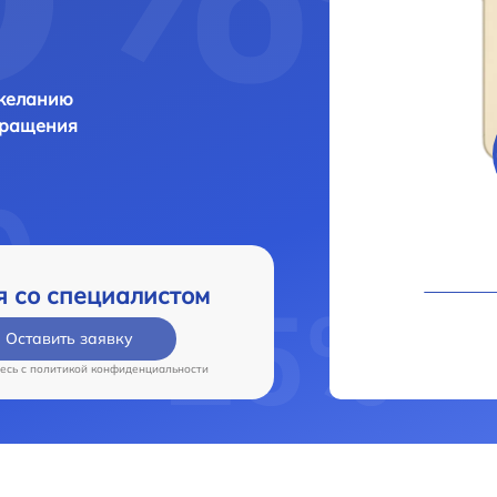
 желанию
бращения
я со специалистом
Оставить заявку
есь c
политикой конфиденциальности