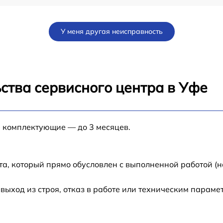
от 60 мин
У меня другая неисправность
от 30 мин
от 60 мин
ства сервисного центра в Уфе
от 60 мин
е комплектующие — до 3 месяцев.
от 60 мин
от 60 мин
та, который прямо обусловлен с выполненной работой (н
от 60 мин
ход из строя, отказ в работе или техническим параме
от 60 мин