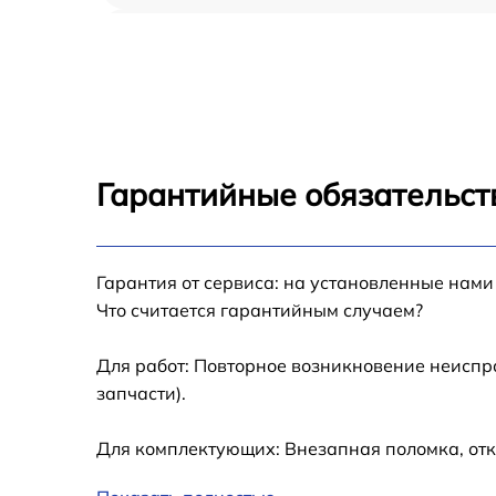
Замена шлейфа IPhone 14
Замена аккумулятора IPhone 14
Замена USB порта IPhone 14
Гарантийные обязательст
Замена контроллера питания IPhone 14
Гарантия от сервиса: на установленные нами
Замена стекла камеры IPhone 14
Что считается гарантийным случаем?
Замена GPS-модуля IPhone 14
Для работ: Повторное возникновение неиспр
запчасти).
Замена разъема зарядки IPhone 14
Для комплектующих: Внезапная поломка, отк
Замена Wi-Fi IPhone 14