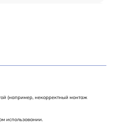
600 р
550 р
500 р
10000 р
2000 р
1700 р
той (например, некорректный монтаж
5900 р
ом использовании.
450 р