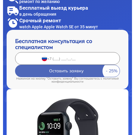
ремонт по желанию
Бесплатный выезд курьера
в день обращения
Срочный ремонт
watch Apple Apple Watch SE от 35 минут
Бесплатная консультация со
специалистом
Оставить заявку
Нажимая на кнопку "Оставить заявку" Вы соглашаетесь c
политикой
конфиденциальности