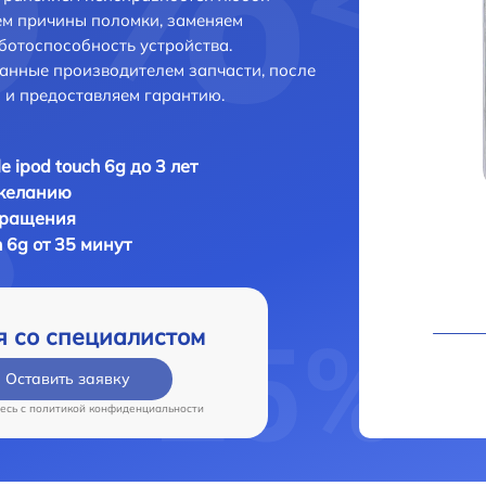
ем причины поломки, заменяем
ботоспособность устройства.
анные производителем запчасти, после
 и предоставляем гарантию.
e ipod touch 6g до 3 лет
 желанию
бращения
h 6g от 35 минут
я со специалистом
Оставить заявку
есь c
политикой конфиденциальности