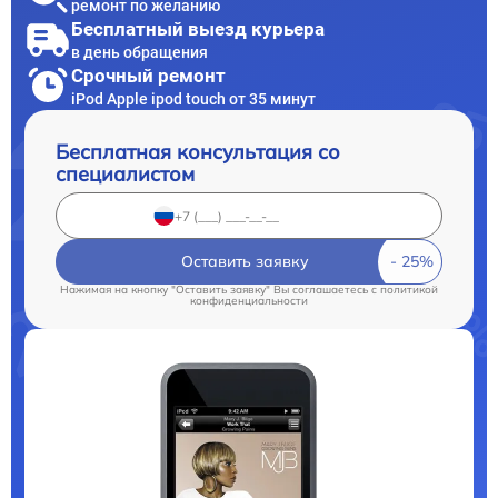
ремонт по желанию
Бесплатный выезд курьера
в день обращения
Срочный ремонт
iPod Apple ipod touch от 35 минут
Бесплатная консультация со
специалистом
Оставить заявку
Нажимая на кнопку "Оставить заявку" Вы соглашаетесь c
политикой
конфиденциальности