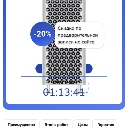
Скидка по
-20%
предварительной
записи на сайте
Цены на ремонт
Конец акции
01:13:40
Преимущества
Этапы работ
Цены
Гарантия
М