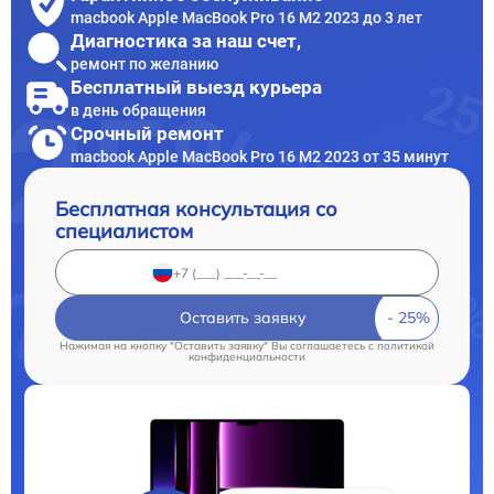
macbook Apple MacBook Pro 16 M2 2023 до 3 лет
Диагностика за наш счет,
ремонт по желанию
Бесплатный выезд курьера
в день обращения
Срочный ремонт
macbook Apple MacBook Pro 16 M2 2023 от 35 минут
Бесплатная консультация со
специалистом
Оставить заявку
Нажимая на кнопку "Оставить заявку" Вы соглашаетесь c
политикой
конфиденциальности