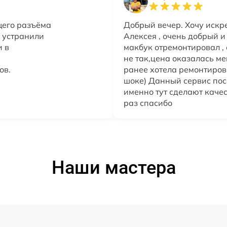
щего разъёма
Добрый вечер. Хочу искр
 устранили
Алексея , очень добрый и
и в
макбук отремонтировал , 
не так,цена оказалась ме
ов.
ранее хотела ремонтирова
шоке) Данный сервис посо
именно тут сделают качес
раз спасибо
Наши мастера