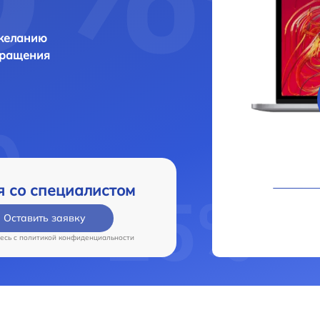
 желанию
бращения
я со специалистом
Оставить заявку
есь c
политикой конфиденциальности