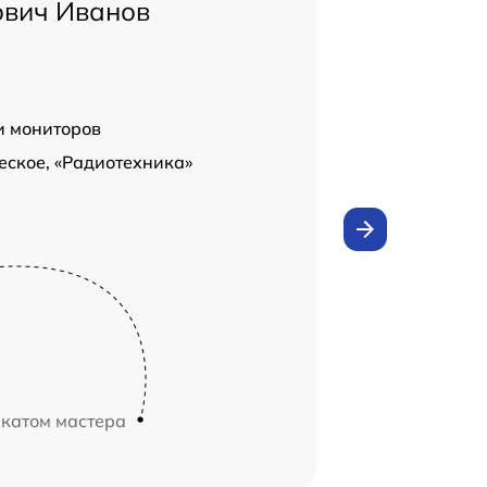
ович Иванов
и мониторов
еское, «Радиотехника»
икатом мастера