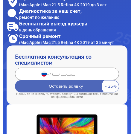
iMac Apple iMac 21.5 Retina 4K 2019 до 3 лет
Диагностика за наш счет,
ремонт по желанию
Бесплатный выезд курьера
в день обращения
Срочный ремонт
iMac Apple iMac 21.5 Retina 4K 2019 от 35 минут
Бесплатная консультация со
специалистом
Оставить заявку
Нажимая на кнопку "Оставить заявку" Вы соглашаетесь c
политикой
конфиденциальности