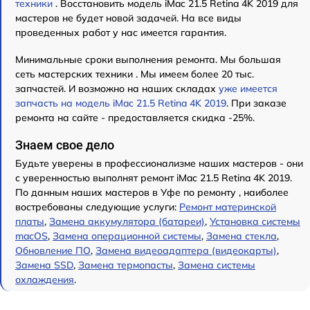
техники
. Восстановить модель iMac 21.5 Retina 4K 2019 для
мастеров не будет новой задачей. На все виды
проведенных работ у нас имеется гарантия.
Минимальные сроки выполнения ремонта. Мы большая
сеть мастерских техники . Мы имеем более 20 тыс.
запчастей. И возможно на наших складах
уже имеется
запчасть на модель iMac 21.5 Retina 4K 2019
. При заказе
ремонта на сайте - предоставляется скидка -25%.
Знаем свое дело
Будьте уверены в профессионализме наших мастеров - они
с уверенностью выполнят ремонт iMac 21.5 Retina 4K 2019.
По данным наших мастеров в Уфе по ремонту , наиболее
востребованы следующие услуги:
Ремонт материнской
платы
,
Замена аккумулятора (батареи)
,
Установка системы
macOS
,
Замена операционной системы
,
Замена стекла
,
Обновление ПО
,
Замена видеоадаптера (видеокарты)
,
Замена SSD
,
Замена термопасты
,
Замена системы
охлаждения
.