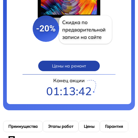
Скидка по
-20%
предварительной
записи на сайте
Цены на ремонт
Конец акции
01:13:41
Преимущества
Этапы работ
Цены
Гарантия
М